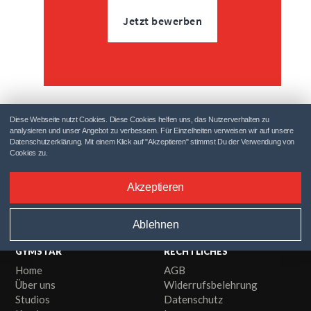
Jetzt bewerben
Diese Webseite nutzt Cookies. Diese Cookies helfen uns, das Nutzerverhalten zu
analysieren und unser Angebot zu verbessern. Für Einzelheiten verweisen wir auf unsere
Datenschutzerklärung. Mit einem Klick auf "Akzeptieren" stimmst Du der Verwendung von
Cookies zu.
YOUR BODY. OUR MISSION.
Akzeptieren
info@gymstar.de
Ablehnen
GYMSTAR
RECHTLICHES
Home
AGB
Über uns
Widerrufsbelehrung
Studios
Datenschutz