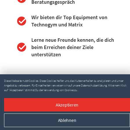
Beratungsgespräch
Wir bieten dir Top Equipment von
Technogym und Matrix
Lerne neue Freunde kennen, die dich
beim Erreichen deiner Ziele
unterstützen
Diese Webseite nutzt Cookies. Diese Cookies helfen uns, das Nutzerverhalten zu analysieren und unser
Angebot zu verbessern. Für Einzelheiten verweisen wir auf unsere Datenschutzerklärung. Mit einem Klick
auf "Akzeptieren" stimmst Du der Verwendung von Cookies zu.
Akzeptieren
Ablehnen