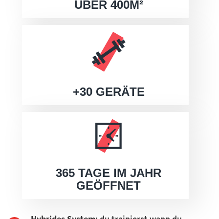
ÜBER 400M²
+30 GERÄTE
365 TAGE IM JAHR
GEÖFFNET
Hybrides System
: du trainierst wann du